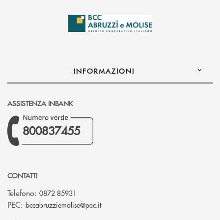
INFORMAZIONI
ASSISTENZA INBANK
800837455
CONTATTI
Telefono:
0872 85931
(si apre l’app di posta elettronica)
PEC:
bccabruzziemolise@pec.it