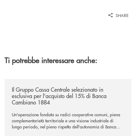
SHARE
Ti potrebbe interessare anche:
/news/il-gruppo-cassa-centrale-selezionato-in-esclusiva-per-lacquisto
Il Gruppo Cassa Centrale selezionato in
esclusiva per l'acquisto del 15% di Banca
Cambiano 1884
Un'operazione fondata su radici cooperative comuni, piena
complementarietà territoriale e una visione industriale di
lungo periodo, nel pieno rispetto dell'autonomia di Banca
Cambiano. Nei prossimi giorni verrà avviato il periodo di