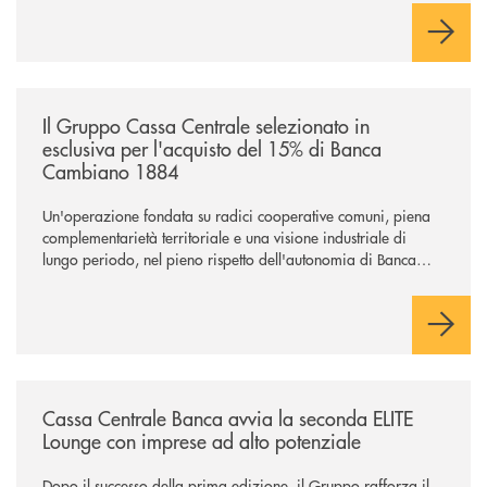
negoziazione esclusiva per la finalizzazione dell’operazione.
/news/il-gruppo-cassa-centrale-selezionato-in-esclusiva-per-lacquisto
Il Gruppo Cassa Centrale selezionato in
esclusiva per l'acquisto del 15% di Banca
Cambiano 1884
Un'operazione fondata su radici cooperative comuni, piena
complementarietà territoriale e una visione industriale di
lungo periodo, nel pieno rispetto dell'autonomia di Banca
Cambiano. Nei prossimi giorni verrà avviato il periodo di
negoziazione esclusiva per la finalizzazione dell’operazione.
/news/cassa-centrale-banca-avvia-la-seconda-elite-lounge-con-imprese-
Cassa Centrale Banca avvia la seconda ELITE
Lounge con imprese ad alto potenziale
Dopo il successo della prima edizione, il Gruppo rafforza il