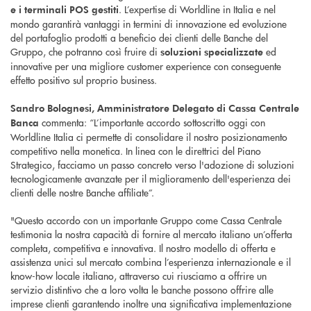
. L’expertise di Worldline in Italia e nel
e i terminali POS gestiti
mondo garantirà vantaggi in termini di innovazione ed evoluzione
del portafoglio prodotti a beneficio dei clienti delle Banche del
Gruppo, che potranno così fruire di
ed
soluzioni specializzate
innovative per una migliore customer experience con conseguente
effetto positivo sul proprio business.
Sandro Bolognesi, Amministratore Delegato di Cassa Centrale
commenta: “L’importante accordo sottoscritto oggi con
Banca
Worldline Italia ci permette di consolidare il nostro posizionamento
competitivo nella monetica. In linea con le direttrici del Piano
Strategico, facciamo un passo concreto verso l'adozione di soluzioni
tecnologicamente avanzate per il miglioramento dell'esperienza dei
clienti delle nostre Banche affiliate”.
"Questo accordo con un importante Gruppo come Cassa Centrale
testimonia la nostra capacità di fornire al mercato italiano un’offerta
completa, competitiva e innovativa. Il nostro modello di offerta e
assistenza unici sul mercato combina l’esperienza internazionale e il
know-how locale italiano, attraverso cui riusciamo a offrire un
servizio distintivo che a loro volta le banche possono offrire alle
imprese clienti garantendo inoltre una significativa implementazione