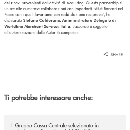
dei ricavi provenienti dall’attività di Acquiring. Questa partnership si
unisce alle numerose collaborazioni con importanti Istituti Bancari nel
Paese con i quali lavoriamo con soddisfazione reciproca”, ha
dichiarato
Stefano Calderano, Amministratore Delegato di
L’accordo è soggetto
Worldline Merchant Services Italia.
all’autorizzazione delle Autorità competenti.
SHARE
Ti potrebbe interessare anche:
/news/il-gruppo-cassa-centrale-selezionato-in-esclusiva-per-lacquisto
Il Gruppo Cassa Centrale selezionato in