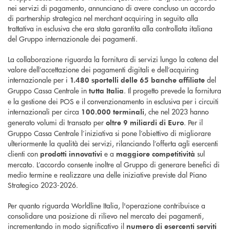
nei servizi di pagamento, annunciano di avere concluso un accordo
di partnership strategica nel merchant acquiring in seguito alla
trattativa in esclusiva che era stata garantita alla controllata italiana
del Gruppo internazionale dei pagamenti.
La collaborazione riguarda la fornitura di servizi lungo la catena del
valore dell’accettazione dei pagamenti digitali e dell’acquiring
internazionale per i
del
1.480 sportelli delle 65 banche affiliate
Gruppo Cassa Centrale in
. Il progetto prevede la fornitura
tutta Italia
e la gestione dei POS e il convenzionamento in esclusiva per i circuiti
internazionali per circa
, che nel 2023 hanno
100.000 terminali
generato volumi di transato per
. Per il
oltre 9 miliardi di Euro
Gruppo Cassa Centrale l’iniziativa si pone l’obiettivo di migliorare
ulteriormente la qualità dei servizi, rilanciando l’offerta agli esercenti
clienti con
e a
sul
prodotti innovativi
maggiore competitività
mercato. L’accordo consente inoltre al Gruppo di generare benefici di
medio termine e realizzare una delle iniziative previste dal Piano
Strategico 2023-2026.
Per quanto riguarda Worldline Italia, l'operazione contribuisce a
consolidare una posizione di rilievo nel mercato dei pagamenti,
incrementando in modo significativo il
numero di esercenti serviti