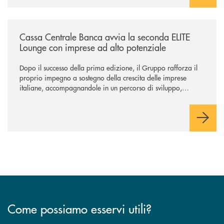
/news/cassa-centrale-banca-avvia-la-seconda-elite-lounge-con-imprese-
Cassa Centrale Banca avvia la seconda ELITE
Lounge con imprese ad alto potenziale
Dopo il successo della prima edizione, il Gruppo rafforza il
proprio impegno a sostegno della crescita delle imprese
italiane, accompagnandole in un percorso di sviluppo,
innovazione e accesso ai mercati dei capitali.
Come possiamo esservi utili?