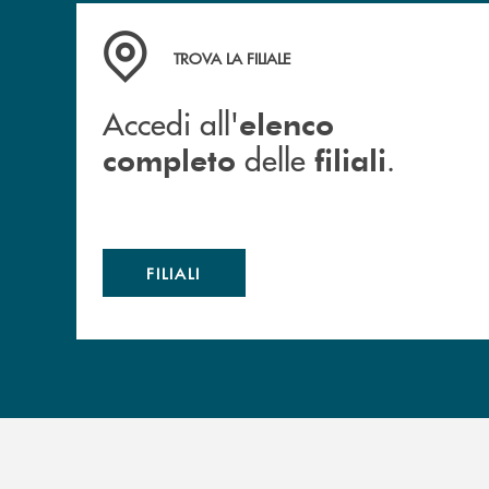
Accedi all' elenco completo delle filiali .
TROVA LA FILIALE
Accedi all'
elenco
delle
.
completo
filiali
FILIALI