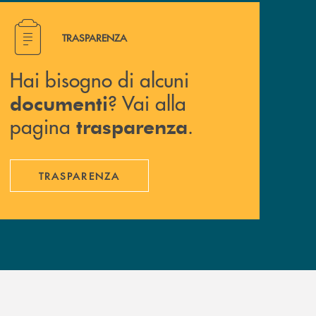
Hai bisogno di alcuni documenti ? Vai alla pagina traspa
TRASPARENZA
Hai bisogno di alcuni
? Vai alla
documenti
pagina
.
trasparenza
TRASPARENZA