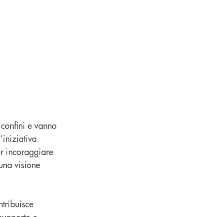
 confini e vanno
’iniziativa.
er incoraggiare
 una visione
ntribuisce
 supporto e