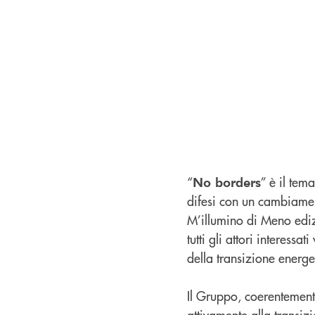
“
” è il tem
No borders
difesi con un cambiament
M’illumino di Meno ediz
tutti gli attori interess
della transizione energet
Il Gruppo, coerentemente
attivamente alla transiz