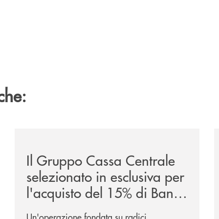
che:
sclusiva-per-lacquisto-del-15-di-banca-cambiano-1884/
/news/il-gruppo-cassa-centrale-selezionato-in-esclus
/
Il Gruppo Cassa Centrale
selezionato in esclusiva per
l'acquisto del 15% di Banca
Cambiano 1884
Un'operazione fondata su radici