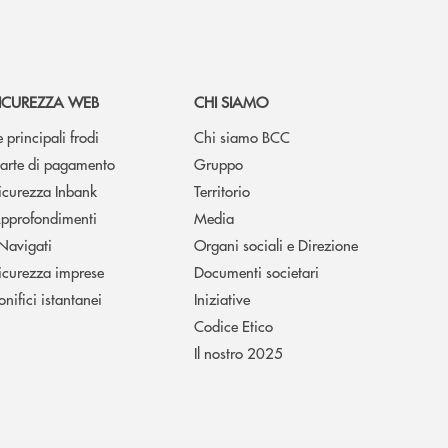
ICUREZZA WEB
CHI SIAMO
e principali frodi
Chi siamo BCC
arte di pagamento
Gruppo
icurezza Inbank
Territorio
pprofondimenti
Media
 Navigati
Organi sociali e Direzione
icurezza imprese
Documenti societari
onifici istantanei
Iniziative
Codice Etico
Il nostro 2025