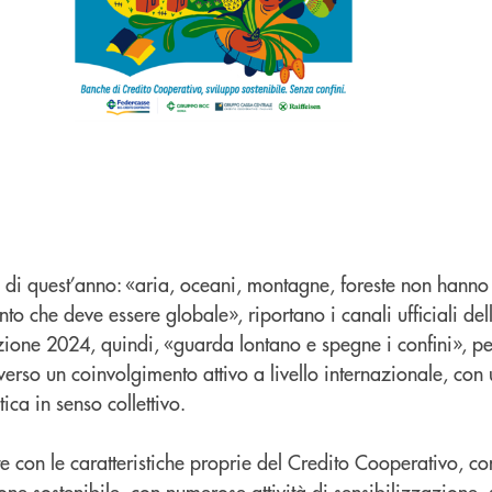
a di quest’anno: «aria, oceani, montagne, foreste non hanno
o che deve essere globale», riportano i canali ufficiali dell
ione 2024, quindi, «guarda lontano e spegne i confini», p
ati verso un coinvolgimento attivo a livello internazionale, con
ica in senso collettivo.
 con le caratteristiche proprie del Credito Cooperativo, co
ione sostenibile, con numerose attività di sensibilizzazione,