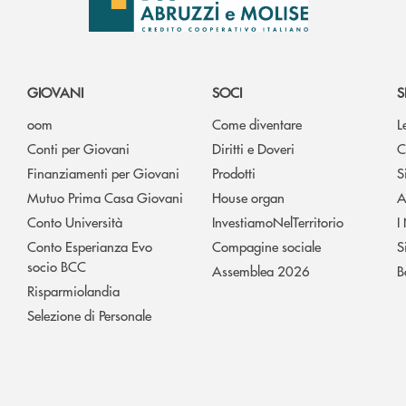
GIOVANI
SOCI
S
oom
Come diventare
L
Conti per Giovani
Diritti e Doveri
C
Finanziamenti per Giovani
Prodotti
S
Mutuo Prima Casa Giovani
House organ
A
Conto Università
InvestiamoNelTerritorio
I
Conto Esperianza Evo
Compagine sociale
S
socio BCC
Assemblea 2026
B
Risparmiolandia
Selezione di Personale