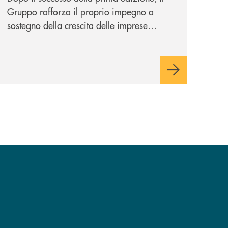
Gruppo rafforza il proprio impegno a
sostegno della crescita delle imprese
italiane, accompagnandole in un percorso
di sviluppo, innovazione e accesso ai
mercati dei capitali.