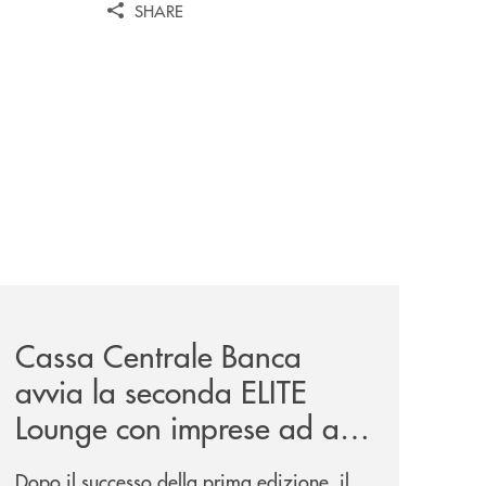
SHARE
iva-per-lacquisto-del-15-di-banca-cambiano-1884/
news/cassa-centrale-banca-avvia-la-seconda-elite-lounge-
Cassa Centrale Banca
avvia la seconda ELITE
Lounge con imprese ad alto
potenziale
Dopo il successo della prima edizione, il