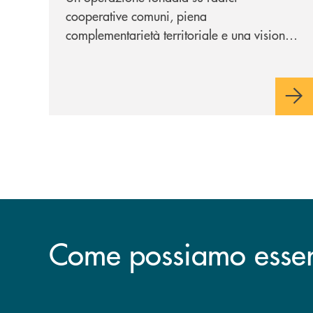
cooperative comuni, piena
complementarietà territoriale e una visione
industriale di lungo periodo, nel pieno
rispetto dell'autonomia di Banca
Cambiano. Nei prossimi giorni verrà
avviato il periodo di negoziazione
esclusiva per la finalizzazione
dell’operazione.
Come possiamo esserv