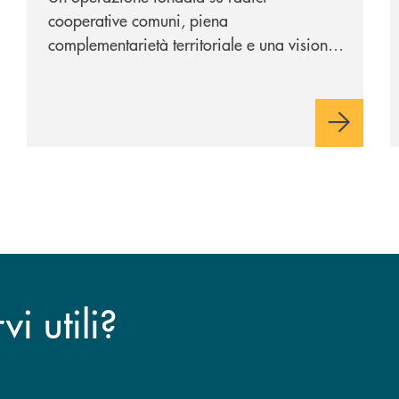
cooperative comuni, piena
complementarietà territoriale e una visione
industriale di lungo periodo, nel pieno
rispetto dell'autonomia di Banca
Cambiano. Nei prossimi giorni verrà
avviato il periodo di negoziazione
esclusiva per la finalizzazione
dell’operazione.
i utili?