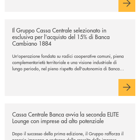
/news/il-gruppo-cassa-centrale-selezionato-in-esclusiva-per-lacquisto
Il Gruppo Cassa Centrale selezionato in
esclusiva per l'acquisto del 15% di Banca
Cambiano 1884
Un'operazione fondata su radici cooperative comuni, piena
complementarietà territoriale e una visione industriale di
lungo periodo, nel pieno rispetto dell'autonomia di Banca
Cambiano. Nei prossimi giorni verrà avviato il periodo di
negoziazione esclusiva per la finalizzazione dell’operazione.
/news/cassa-centrale-banca-avvia-la-seconda-elite-lounge-con-imprese-
Cassa Centrale Banca avvia la seconda ELITE
Lounge con imprese ad alto potenziale
Dopo il successo della prima edizione, il Gruppo rafforza il
proprio impegno a sostegno della crescita delle imprese