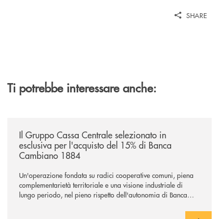
SHARE
Ti potrebbe interessare anche:
/news/il-gruppo-cassa-centrale-selezionato-in-esclusiva-per-lacquisto
Il Gruppo Cassa Centrale selezionato in
esclusiva per l'acquisto del 15% di Banca
Cambiano 1884
Un'operazione fondata su radici cooperative comuni, piena
complementarietà territoriale e una visione industriale di
lungo periodo, nel pieno rispetto dell'autonomia di Banca
Cambiano. Nei prossimi giorni verrà avviato il periodo di
negoziazione esclusiva per la finalizzazione dell’operazione.