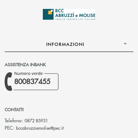
INFORMAZIONI
ASSISTENZA INBANK
800837455
CONTATTI
Telefono:
0872 85931
(si apre l’app di posta elettronica)
PEC:
bccabruzziemolise@pec.it