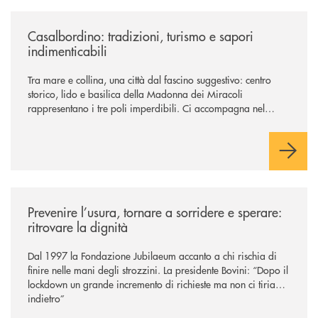
/news/casalbordino-tradizioni-turismo-e-sapori-indimenticabili/
Casalbordino: tradizioni, turismo e sapori
indimenticabili
Tra mare e collina, una città dal fascino suggestivo: centro
storico, lido e basilica della Madonna dei Miracoli
rappresentano i tre poli imperdibili. Ci accompagna nel
viaggio Alessandra D’Aurizio, socia Bcc e amministratore
comunale
/news/prevenire-l-usura-tornare-a-sorridere-e-sperare-ritrovare-la-dign
Prevenire l’usura, tornare a sorridere e sperare:
ritrovare la dignità
Dal 1997 la Fondazione Jubilaeum accanto a chi rischia di
finire nelle mani degli strozzini. La presidente Bovini: “Dopo il
lockdown un grande incremento di richieste ma non ci tiriamo
indietro”