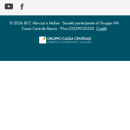
© 2026 BCC Abruzzi e Molise - Società partecipante al Gruppo IVA
Cassa Centrale Banca · P.Iva 02529020220
Crediti