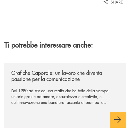
SHARE
Ti potrebbe interessare anche:
/news/grafiche-caporale-un-lavoro-che-diventa-passione-per-la-comun
Grafiche Caporale: un lavoro che diventa
passione per la comunicazione
Dal 1980 ad Atessa una realtà che ha fatto della stampa
un'arte grazie ad amore, accuratezza e creatività, e
dell'innovazione una bandiera: accanto al piombo la
tecnologia digitale di un'azienda che guarda al futuro