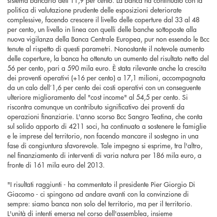
politica di valutazione prudente delle esposizioni deteriorate
complessive, facendo crescere il livello delle coperture dal 33 al 48
per cento, un livello in linea con quelli delle banche sottoposte alla
nuova vigilanza della Banca Centrale Europea, pur non essendo le Bcc
tenute al rispetto di questi parametri. Nonostante il notevole aumento
delle coperture, la banca ha ottenuto un aumento del risultato netto del
56 per cento, pari a 590 mila euro. È stata rilevante anche la crescita
dei proventi operativi (+16 per cento) a 17,1 milioni, accompagnata
da un calo dell’1,6 per cento dei costi operativi con un conseguente
ulteriore miglioramento del "cost income" al 54,5 per cento. Si
riscontra comunque un contributo significativo dei proventi da
operazioni finanziarie. L'anno scorso Bcc Sangro Teatina, che conta
sul solido apporto di 4211 soci, ha continuato a sostenere le famiglie
e le imprese del territorio, non facendo mancare il sostegno in una
fase di congiuntura sfavorevole. Tale impegno si esprime, tra l'altro,
nel finanziamento di interventi di varia natura per 186 mila euro, a
fronte di 161 mila euro del 2013.
"I risultati raggiunti - ha commentato il presidente Pier Giorgio Di
Giacomo - ci spingono ad andare avanti con la convinzione di
sempre: siamo banca non solo del territorio, ma per il territorio.
L'unità di intenti emersa nel corso dell'assemblea, insieme