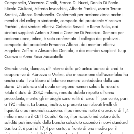
Campanella, Vincenzo Cinalli, Franco Di Nucci, Danilo Di Paolo,
Nicola Giuliani, Alfredo Iovacchini, Alberto Paolini, Maria Teresa
Santini, Alfonso Tambanella. Confermati per acclamazione anche i
membri del collegio sindacale, composto dal presidente Vincenzo
Pachioli, dai sindaci effettivi Gabriele Bascelli e Remo Bello, dai
sindaci supplenti Antonio Zinni e Carmine Di Federico. Sempre per
acclamazione, infine, è stato confermato il collegio dei probiviri,
composto dal presidente Ermanno Alfonsi, dai membri effettivi
Angelina Zeffiro e Alessandro Geniola, e dai membri supplenti Luigi
Cuonzo e Anna Rosa Moscatiello.
Grande unità, dunque, all'interno della più antica banca di credito
cooperativo di Abruzzo e Molise, che in occasione dell'assemblea ha
anche dato il via libera al bilancio numero centododici della sua
storia. Un bilancio dal quale emergono numeri solidi: la raccolta
totale è stata di 324,5 milioni, rimasta stabile rispetto all’anno
precedente, mentre gli impieghi sono saliti di circa l’1 per cento, pari
a 195 milioni. La banca, inoltre, si presenta con elevati livelli di
liquidità e patrimonializzazione: il patrimonio netto è cresciuto di 1,4
milioni mentre il CET1 Capital Ratio, il principale indicatore della
solidità patrimoniale delle banche calcolato secondo i nuovi standard
Basilea 3, è pari al 17,4 per cento, a fronte di una media per il
sistema bancario dell’11,9 per cento. La banca ha continuato con la