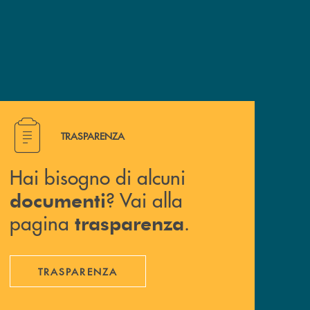
Hai bisogno di alcuni documenti ? Vai alla pagina traspa
TRASPARENZA
Hai bisogno di alcuni
? Vai alla
documenti
pagina
.
trasparenza
TRASPARENZA