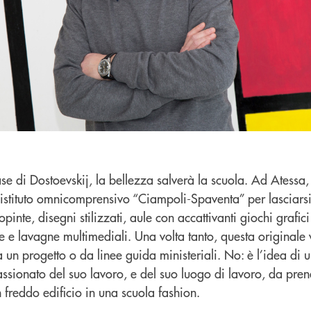
se di Dostoevskij, la bellezza salverà la scuola. Ad Atessa,
ll’istituto omnicomprensivo “Ciampoli-Spaventa” per lasciars
iopinte, disegni stilizzati, aule con accattivanti giochi grafic
e e lavagne multimediali. Una volta tanto, questa originale 
un progetto o da linee guida ministeriali. No: è l’idea di 
assionato del suo lavoro, e del suo luogo di lavoro, da pre
n freddo edificio in una scuola fashion.