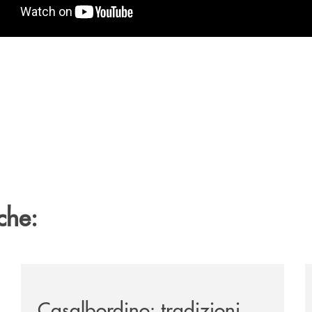
che:
passione-per-la-comunicazione/
/news/casalbordino-tradizioni-turismo-e-sapori-indime
/
Casalbordino: tradizioni,