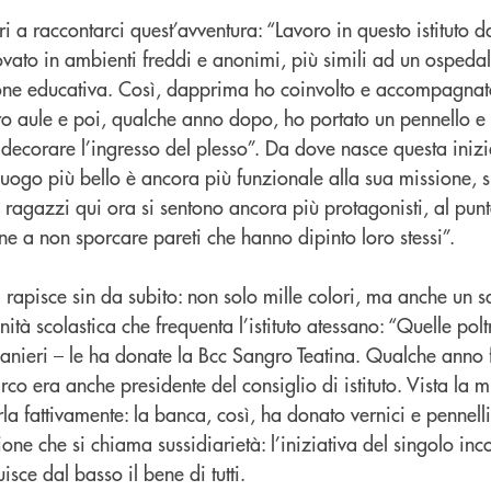
ri a raccontarci quest’avventura: “Lavoro in questo istituto d
ovato in ambienti freddi e anonimi, più simili ad un ospedal
ne educativa. Così, dapprima ho coinvolto e accompagnato 
loro aule e poi, qualche anno dopo, ho portato un pennello e 
 decorare l’ingresso del plesso”. Da dove nasce questa iniz
ogo più bello è ancora più funzionale alla sua missione, sp
, i ragazzi qui ora si sentono ancora più protagonisti, al pu
ne a non sporcare pareti che hanno dipinto loro stessi”.
 rapisce sin da subito: non solo mille colori, ma anche un s
nità scolastica che frequenta l’istituto atessano: “Quelle pol
nieri – le ha donate la Bcc Sangro Teatina. Qualche anno fa,
co era anche presidente del consiglio di istituto. Vista la m
rla fattivamente: la banca, così, ha donato vernici e pennel
ne che si chiama sussidiarietà: l’iniziativa del singolo inco
isce dal basso il bene di tutti.