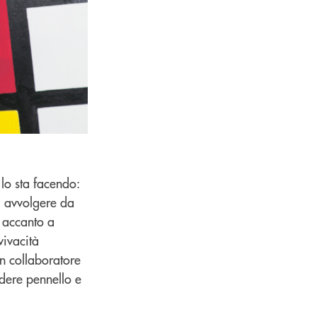
 lo sta facendo:
i avvolgere da
i accanto a
vivacità
un collaboratore
ndere pennello e