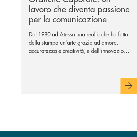
lavoro che diventa passione
per la comunicazione
Dal 1980 ad Atessa una realtà che ha fatto
della stampa un'arte grazie ad amore,
accuratezza e creatività, e dell'innovazione
una bandiera: accanto al piombo la
tecnologia digitale di un'azienda che
guarda al futuro