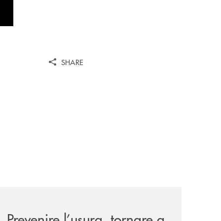
SHARE
nticabili/
news/prevenire-l-usura-tornare-a-sorridere-e-sperare-ritrov
Prevenire l’usura, tornare a