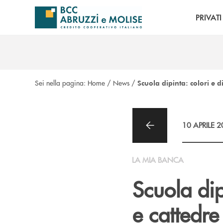
Salta al contenuto principale
PRIVATI
Sei nella pagina:
Home
/
News
/
Scuola dipinta: colori e d
10 APRILE 
LA MIA BANCA
Scuola dip
e cattedre