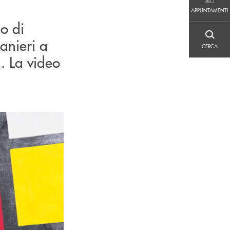
APPUNTAMENTI
APPUNTAMENTI
go di
CERCA
anieri a
CERCA
a. La video