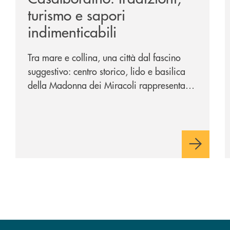
turismo e sapori
indimenticabili
Tra mare e collina, una città dal fascino
suggestivo: centro storico, lido e basilica
della Madonna dei Miracoli rappresentano
i tre poli imperdibili. Ci accompagna nel
viaggio Alessandra D’Aurizio, socia Bcc e
amministratore comunale