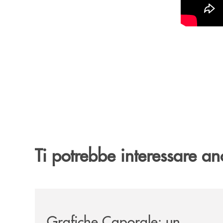
Ti potrebbe interessare an
/news/grafiche-caporale-un-lavoro-che-diventa-
Grafiche Caporale: un