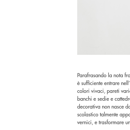
Parafrasando la nota fra
è sufficiente entrare ne
colori vivaci, pareti var
banchi e sedie e cattedr
decorativa non nasce da 
scolastico talmente app
vernici, e trasformare u