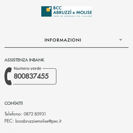
INFORMAZIONI
ASSISTENZA INBANK
800837455
CONTATTI
Telefono:
0872 85931
(si apre l’app di posta elettronica)
PEC:
bccabruzziemolise@pec.it