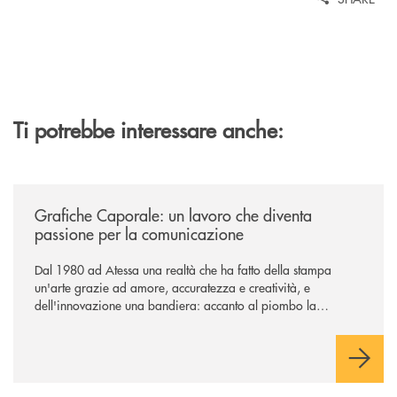
Ti potrebbe interessare anche:
/news/grafiche-caporale-un-lavoro-che-diventa-passione-per-la-comun
Grafiche Caporale: un lavoro che diventa
passione per la comunicazione
Dal 1980 ad Atessa una realtà che ha fatto della stampa
un'arte grazie ad amore, accuratezza e creatività, e
dell'innovazione una bandiera: accanto al piombo la
tecnologia digitale di un'azienda che guarda al futuro