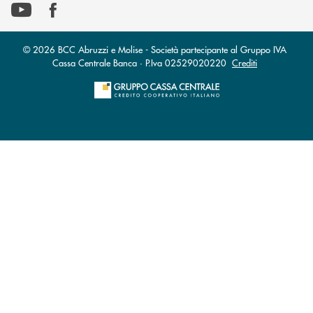
© 2026 BCC Abruzzi e Molise - Società partecipante al Gruppo IVA
Cassa Centrale Banca · P.Iva 02529020220
Crediti