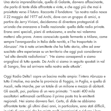
Una storia imprenditoriale, quella di Galante, davvero affascinante,
che parla di tante sfide affrontate e vinte, e che oggi più che mai è
proiettata verso il futuro. Racconta il fondatore: “La nostra radio nasce
il 22 maggio del 1977 ad Archi, dove con un gruppo di amici, a
partire da Jerry Viviani, decidemmo di diventare protagonisti di
un’onda che avanzava a livello nazionale: quella delle radio private.
Erano anni speciali, pieni di entusiasmo, e anche noi volemmo
metterci alla prova. Avevo conosciuto questo fermento a Milano, come
sempre l’avanguardia in Italia delle novità, e l’ho trasportato in
Abruzzo”. Ne è nata un’emittente che ha fatto storia, oltre ad aver
suscitato altre esperienze su un territorio che oggi può considerarsi
“ad alta densità radiofonica”: “Ne siamo consapevoli e siamo
orgogliosi di tutto questo. Da Archi ci siamo in seguito spostati in val
di Sangro, fino ad arrivare nella nostra sede attuale”.
Oggi Radio Delta1 copre un bacino molto ampio: l’intero Abruzzo e
tutto il Molise, ma anche la provincia di Foggia, in Puglia, e quella di
Ascoli, nelle Marche, per un totale di un milione e mezzo di abitanti.
Gli ascolti, poi, parlano di un vero primato: “I nostri 400 mila
ascoltatori settimanali certificano il primo posto tra le emittenti
regionali. Nei siamo davvero fieri. Certo, di sfide ne abbiamo
affrontate tante: gli ultimi dieci anni, in particolare, sono stati difficili,
in virtù di una crisi che ha spinto molti inserzionisti a ridurre i loro