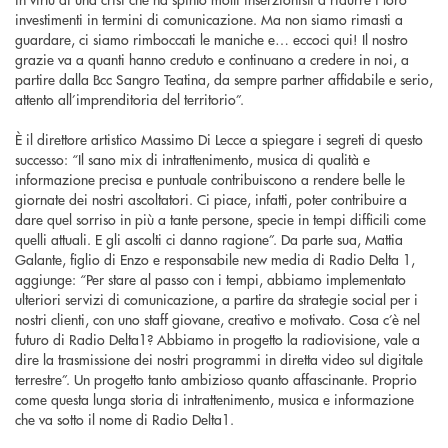
investimenti in termini di comunicazione. Ma non siamo rimasti a
guardare, ci siamo rimboccati le maniche e… eccoci qui! Il nostro
grazie va a quanti hanno creduto e continuano a credere in noi, a
partire dalla Bcc Sangro Teatina, da sempre partner affidabile e serio,
attento all’imprenditoria del territorio”.
È il direttore artistico Massimo Di Lecce a spiegare i segreti di questo
successo: “Il sano mix di intrattenimento, musica di qualità e
informazione precisa e puntuale contribuiscono a rendere belle le
giornate dei nostri ascoltatori. Ci piace, infatti, poter contribuire a
dare quel sorriso in più a tante persone, specie in tempi difficili come
quelli attuali. E gli ascolti ci danno ragione”. Da parte sua, Mattia
Galante, figlio di Enzo e responsabile new media di Radio Delta 1,
aggiunge: “Per stare al passo con i tempi, abbiamo implementato
ulteriori servizi di comunicazione, a partire da strategie social per i
nostri clienti, con uno staff giovane, creativo e motivato. Cosa c’è nel
futuro di Radio Delta1? Abbiamo in progetto la radiovisione, vale a
dire la trasmissione dei nostri programmi in diretta video sul digitale
terrestre”. Un progetto tanto ambizioso quanto affascinante. Proprio
come questa lunga storia di intrattenimento, musica e informazione
che va sotto il nome di Radio Delta1.