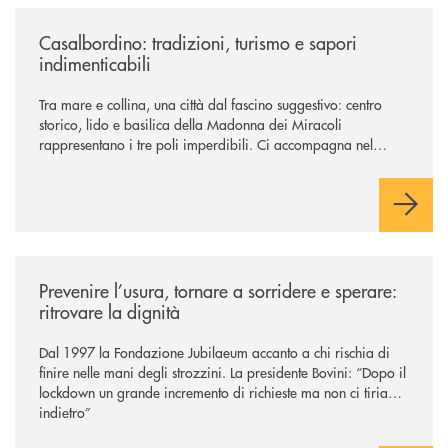
/news/casalbordino-tradizioni-turismo-e-sapori-indimenticabili/
Casalbordino: tradizioni, turismo e sapori
indimenticabili
Tra mare e collina, una città dal fascino suggestivo: centro
storico, lido e basilica della Madonna dei Miracoli
rappresentano i tre poli imperdibili. Ci accompagna nel
viaggio Alessandra D’Aurizio, socia Bcc e amministratore
comunale
/news/prevenire-l-usura-tornare-a-sorridere-e-sperare-ritrovare-la-dign
Prevenire l’usura, tornare a sorridere e sperare:
ritrovare la dignità
Dal 1997 la Fondazione Jubilaeum accanto a chi rischia di
finire nelle mani degli strozzini. La presidente Bovini: “Dopo il
lockdown un grande incremento di richieste ma non ci tiriamo
indietro”