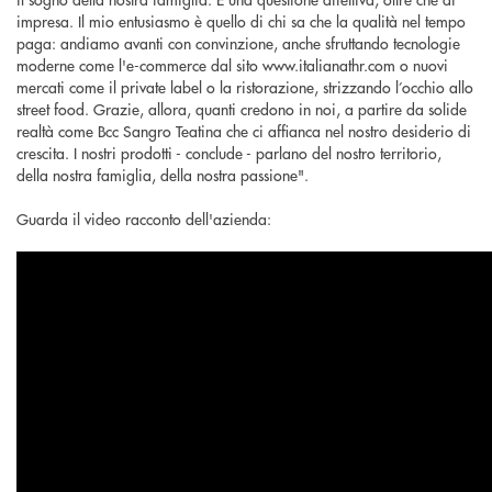
impresa. Il mio entusiasmo è quello di chi sa che la qualità nel tempo
paga: andiamo avanti con convinzione, anche sfruttando tecnologie
moderne come l'e-commerce dal sito www.italianathr.com o nuovi
mercati come il private label o la ristorazione, strizzando l’occhio allo
street food. Grazie, allora, quanti credono in noi, a partire da solide
realtà come Bcc Sangro Teatina che ci affianca nel nostro desiderio di
crescita. I nostri prodotti - conclude - parlano del nostro territorio,
della nostra famiglia, della nostra passione".
Guarda il video racconto dell'azienda: