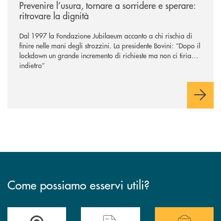
Prevenire l’usura, tornare a sorridere e sperare:
ritrovare la dignità
Dal 1997 la Fondazione Jubilaeum accanto a chi rischia di
finire nelle mani degli strozzini. La presidente Bovini: “Dopo il
lockdown un grande incremento di richieste ma non ci tiriamo
indietro”
Come possiamo esservi utili?
Accedi all' elenco completo delle filiali .
Hai bisogno di alcuni