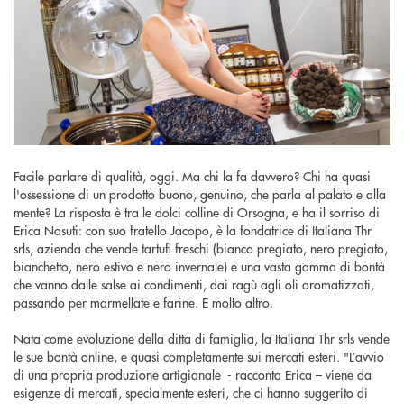
Facile parlare di qualità, oggi. Ma chi la fa davvero? Chi ha quasi
l'ossessione di un prodotto buono, genuino, che parla al palato e alla
mente? La risposta è tra le dolci colline di Orsogna, e ha il sorriso di
Erica Nasuti: con suo fratello Jacopo, è la fondatrice di Italiana Thr
srls, azienda che vende tartufi freschi (bianco pregiato, nero pregiato,
bianchetto, nero estivo e nero invernale) e una vasta gamma di bontà
che vanno dalle salse ai condimenti, dai ragù agli oli aromatizzati,
passando per marmellate e farine. E molto altro.
Nata come evoluzione della ditta di famiglia, la Italiana Thr srls vende
le sue bontà online, e quasi completamente sui mercati esteri. "L’avvio
di una propria produzione artigianale - racconta Erica – viene da
esigenze di mercati, specialmente esteri, che ci hanno suggerito di