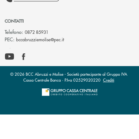
CONTATTI
Telefono:
0872 85931
(si apre l’app di posta elettronica)
PEC:
bccabruzziemolise@pec.it
© 2026 BCC Abruzzi e Molise - Società partecipante al Gruppo IVA
Cassa Centrale Banca · P.Iva 02529020220
Crediti