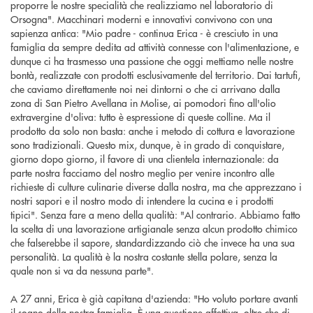
proporre le nostre specialità che realizziamo nel laboratorio di
Orsogna". Macchinari moderni e innovativi convivono con una
sapienza antica: "Mio padre - continua Erica - è cresciuto in una
famiglia da sempre dedita ad attività connesse con l'alimentazione, e
dunque ci ha trasmesso una passione che oggi mettiamo nelle nostre
bontà, realizzate con prodotti esclusivamente del territorio. Dai tartufi,
che caviamo direttamente noi nei dintorni o che ci arrivano dalla
zona di San Pietro Avellana in Molise, ai pomodori fino all'olio
extravergine d'oliva: tutto è espressione di queste colline. Ma il
prodotto da solo non basta: anche i metodo di cottura e lavorazione
sono tradizionali. Questo mix, dunque, è in grado di conquistare,
giorno dopo giorno, il favore di una clientela internazionale: da
parte nostra facciamo del nostro meglio per venire incontro alle
richieste di culture culinarie diverse dalla nostra, ma che apprezzano i
nostri sapori e il nostro modo di intendere la cucina e i prodotti
tipici". Senza fare a meno della qualità: "Al contrario. Abbiamo fatto
la scelta di una lavorazione artigianale senza alcun prodotto chimico
che falserebbe il sapore, standardizzando ciò che invece ha una sua
personalità. La qualità è la nostra costante stella polare, senza la
quale non si va da nessuna parte".
A 27 anni, Erica è già capitana d'azienda: "Ho voluto portare avanti
il sogno della nostra famiglia. È una questione affettiva, oltre che di