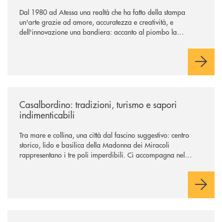
Dal 1980 ad Atessa una realtà che ha fatto della stampa
un'arte grazie ad amore, accuratezza e creatività, e
dell'innovazione una bandiera: accanto al piombo la
tecnologia digitale di un'azienda che guarda al futuro
/news/casalbordino-tradizioni-turismo-e-sapori-indimenticabili/
Casalbordino: tradizioni, turismo e sapori
indimenticabili
Tra mare e collina, una città dal fascino suggestivo: centro
storico, lido e basilica della Madonna dei Miracoli
rappresentano i tre poli imperdibili. Ci accompagna nel
viaggio Alessandra D’Aurizio, socia Bcc e amministratore
comunale
/news/prevenire-l-usura-tornare-a-sorridere-e-sperare-ritrovare-la-dign