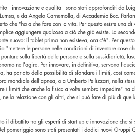
ttito - innovazione e qualità - sono stati approfonditi da Lui
a Lumsa, e da Angelo Carnemolla, di Accademia Bcc. Parla
tto che "ha a che fare con la vita. Per questo esiste una di 
semplice aggiungere qualcosa a ciò che già esiste. La secon
onte nuovo: il tablet prima non esisteva, ora c'è". Per quest
o "mettere le persone nelle condizioni di inventare cose ch
puntare sulla libertà delle persone e sulla sussidiarietà, las
onomo nell'agire. Per innovare, in definitiva, servono fiducia
, ha parlato della possibilità di sfondare i limiti, così co
rd mondiale dell'apnea, o a Umberto Pellizzari, nella stess
e i limiti che anche la fisica a volte sembra impedire" ha 
, nella relazione con gli altri, che si può fare di più di quell
to il dibattito tra gli esperti di start up e innovazione che si
Nel pomeriggio sono stati presentati i dodici nuovi Gruppi 