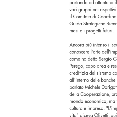
portando ad ottantuno il
vari gruppi nei rispetti
il Comitato di Coordinam
Guida Strategiche Bienna
mesi e i progetti futuri.
Ancora più intenso il s
conoscere l'arte dell'im
come ha detto Sergio Gat
Perego, capo area e resp
creditizia del sistema c
all'interno delle banche
parlato Michele Dorigatt
della Cooperazione, bra
mondo economico, ma fors
cultura e impresa. "L'im
vita" diceva Olivetti: q