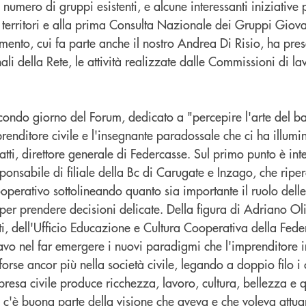
 numero di gruppi esistenti, e alcune interessanti iniziativ
vi territori e alla prima Consulta Nazionale dei Gruppi Giovan
ento, cui fa parte anche il nostro Andrea Di Risio, ha pres
li della Rete, le attività realizzate dalle Commissioni di lav
econdo giorno del Forum, dedicato a "percepire l'arte del b
prenditore civile e l'insegnante paradossale che ci ha illumin
ti, direttore generale di Federcasse. Sul primo punto è int
onsabile di filiale della Bc di Carugate e Inzago, che riperc
ooperativo sottolineando quanto sia importante il ruolo dell
 per prendere decisioni delicate. Della figura di Adriano Oli
i, dell'Ufficio Educazione e Cultura Cooperativa della Fede
vo nel far emergere i nuovi paradigmi che l'imprenditore i
e ancor più nella società civile, legando a doppio filo i c
presa civile produce ricchezza, lavoro, cultura, bellezza e q
ui c'è buona parte della visione che aveva e che voleva attua