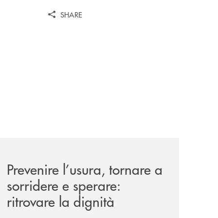
SHARE
nticabili/
news/prevenire-l-usura-tornare-a-sorridere-e-sperare-ritrov
Prevenire l’usura, tornare a
sorridere e sperare:
ritrovare la dignità