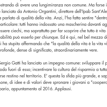
ostrando di avere una lungimiranza non comune. Ma forse 
to lanciato da Antonio Organtini, direttore dell'Ipab Sant'Al
 parlato di qualità della vita. Anzi, l'ha fatta sentire "dentr
articolare: tutti hanno indossato una mascherina davanti ag
ssere ciechi, ma soprattutto per far scoprire che tutto è vita
abilità può esserlo per chiunque. Ed è qui, nel bel mezzo d
i ha stupito affermando che "la qualità della vita è la vita v
profonde, dense di significato, straordinariamente vere.
 Sergio Gatti ha lanciato un impegno comune: sviluppare il pr
o fuori di esso; incentivare la cultura del risparmio a tutto
rse restino nel territorio. E' questa la sfida più grande, e s
one, di idee e di valori deve spronare i giovani a "coopera
sipario, appuntamento al 2016. Applausi.