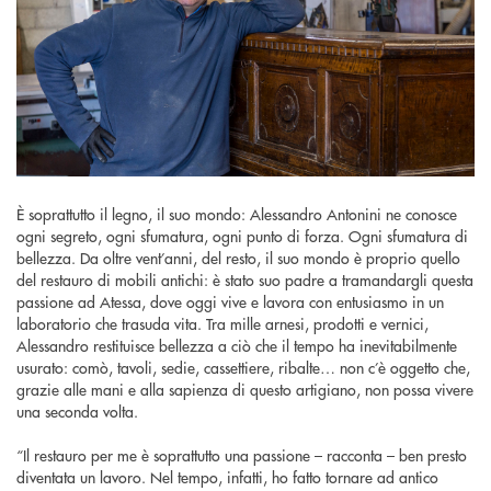
È soprattutto il legno, il suo mondo: Alessandro Antonini ne conosce
ogni segreto, ogni sfumatura, ogni punto di forza. Ogni sfumatura di
bellezza. Da oltre vent’anni, del resto, il suo mondo è proprio quello
del restauro di mobili antichi: è stato suo padre a tramandargli questa
passione ad Atessa, dove oggi vive e lavora con entusiasmo in un
laboratorio che trasuda vita. Tra mille arnesi, prodotti e vernici,
Alessandro restituisce bellezza a ciò che il tempo ha inevitabilmente
usurato: comò, tavoli, sedie, cassettiere, ribalte… non c’è oggetto che,
grazie alle mani e alla sapienza di questo artigiano, non possa vivere
una seconda volta.
“Il restauro per me è soprattutto una passione – racconta – ben presto
diventata un lavoro. Nel tempo, infatti, ho fatto tornare ad antico