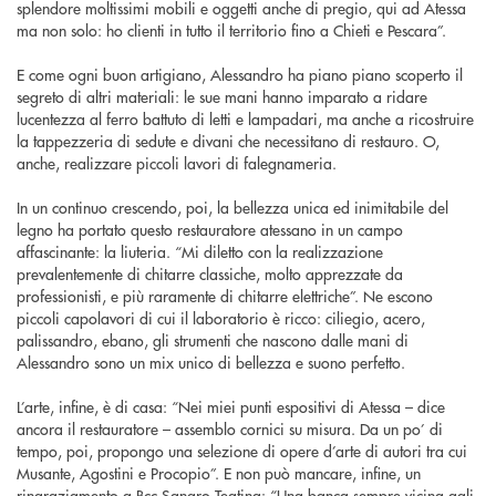
splendore moltissimi mobili e oggetti anche di pregio, qui ad Atessa
ma non solo: ho clienti in tutto il territorio fino a Chieti e Pescara”.
E come ogni buon artigiano, Alessandro ha piano piano scoperto il
segreto di altri materiali: le sue mani hanno imparato a ridare
lucentezza al ferro battuto di letti e lampadari, ma anche a ricostruire
la tappezzeria di sedute e divani che necessitano di restauro. O,
anche, realizzare piccoli lavori di falegnameria.
In un continuo crescendo, poi, la bellezza unica ed inimitabile del
legno ha portato questo restauratore atessano in un campo
affascinante: la liuteria. “Mi diletto con la realizzazione
prevalentemente di chitarre classiche, molto apprezzate da
professionisti, e più raramente di chitarre elettriche”. Ne escono
piccoli capolavori di cui il laboratorio è ricco: ciliegio, acero,
palissandro, ebano, gli strumenti che nascono dalle mani di
Alessandro sono un mix unico di bellezza e suono perfetto.
L’arte, infine, è di casa: “Nei miei punti espositivi di Atessa – dice
ancora il restauratore – assemblo cornici su misura. Da un po’ di
tempo, poi, propongo una selezione di opere d’arte di autori tra cui
Musante, Agostini e Procopio”. E non può mancare, infine, un
ringraziamento a Bcc Sangro Teatina: “Una banca sempre vicina agli