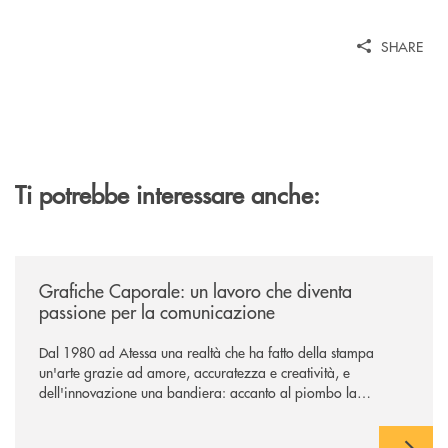
SHARE
Ti potrebbe interessare anche:
/news/grafiche-caporale-un-lavoro-che-diventa-passione-per-la-comun
Grafiche Caporale: un lavoro che diventa
passione per la comunicazione
Dal 1980 ad Atessa una realtà che ha fatto della stampa
un'arte grazie ad amore, accuratezza e creatività, e
dell'innovazione una bandiera: accanto al piombo la
tecnologia digitale di un'azienda che guarda al futuro