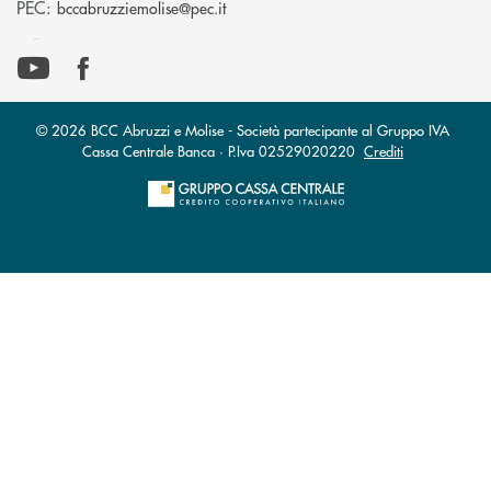
(si apre l’app di posta elettronica)
PEC:
bccabruzziemolise@pec.it
© 2026 BCC Abruzzi e Molise - Società partecipante al Gruppo IVA
Cassa Centrale Banca · P.Iva 02529020220
Crediti