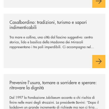
/news/casalbordino-tradizioni-turismo-e-sapori-indimenticabili/
Casalbordino: tradizioni, turismo e sapori
indimenticabili
Tra mare e collina, una città dal fascino suggestivo: centro
storico, lido e basilica della Madonna dei Miracoli
rappresentano i tre poli imperdibili. Ci accompagna nel
viaggio Alessandra D’Aurizio, socia Bcc e amministratore
comunale
/news/prevenire-l-usura-tornare-a-sorridere-e-sperare-ritrovare-la-dign
Prevenire l’usura, tornare a sorridere e sperare:
ritrovare la dignità
Dal 1997 la Fondazione Jubilaeum accanto a chi rischia di
finire nelle mani degli strozzini. La presidente Bovini: “Dopo il
lockdown un grande incremento di richieste ma non ci tiriamo