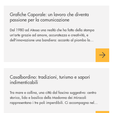
/news/grafiche-caporale-un-lavoro-che-diventa-passione-per-la-comun
Grafiche Caporale: un lavoro che diventa
passione per la comunicazione
Dal 1980 ad Atessa una realtà che ha fatto della stampa
un'arte grazie ad amore, accuratezza e creatività, e
dell'innovazione una bandiera: accanto al piombo la
tecnologia digitale di un'azienda che guarda al futuro
/news/casalbordino-tradizioni-turismo-e-sapori-indimenticabili/
Casalbordino: tradizioni, turismo e sapori
indimenticabili
Tra mare e collina, una città dal fascino suggestivo: centro
storico, lido e basilica della Madonna dei Miracoli
rappresentano i tre poli imperdibili. Ci accompagna nel
viaggio Alessandra D’Aurizio, socia Bcc e amministratore
comunale