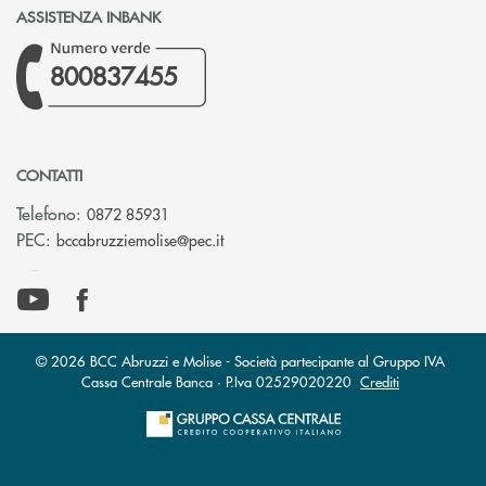
ASSISTENZA INBANK
800837455
CONTATTI
Telefono:
0872 85931
(si apre l’app di posta elettronica)
PEC:
bccabruzziemolise@pec.it
© 2026 BCC Abruzzi e Molise - Società partecipante al Gruppo IVA
Cassa Centrale Banca · P.Iva 02529020220
Crediti