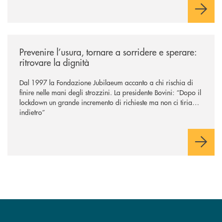
/news/prevenire-l-usura-tornare-a-sorridere-e-sperare-ritrovare-la-dign
Prevenire l’usura, tornare a sorridere e sperare:
ritrovare la dignità
Dal 1997 la Fondazione Jubilaeum accanto a chi rischia di
finire nelle mani degli strozzini. La presidente Bovini: “Dopo il
lockdown un grande incremento di richieste ma non ci tiriamo
indietro”