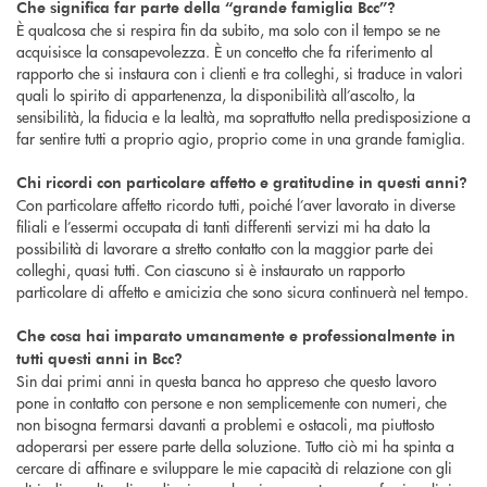
Che significa far parte della “grande famiglia Bcc”?
È qualcosa che si respira fin da subito, ma solo con il tempo se ne
acquisisce la consapevolezza. È un concetto che fa riferimento al
rapporto che si instaura con i clienti e tra colleghi, si traduce in valori
quali lo spirito di appartenenza, la disponibilità all’ascolto, la
sensibilità, la fiducia e la lealtà, ma soprattutto nella predisposizione a
far sentire tutti a proprio agio, proprio come in una grande famiglia.
Chi ricordi con particolare affetto e gratitudine in questi anni?
Con particolare affetto ricordo tutti, poiché l’aver lavorato in diverse
filiali e l’essermi occupata di tanti differenti servizi mi ha dato la
possibilità di lavorare a stretto contatto con la maggior parte dei
colleghi, quasi tutti. Con ciascuno si è instaurato un rapporto
particolare di affetto e amicizia che sono sicura continuerà nel tempo.
Che cosa hai imparato umanamente e professionalmente in
tutti questi anni in Bcc?
Sin dai primi anni in questa banca ho appreso che questo lavoro
pone in contatto con persone e non semplicemente con numeri, che
non bisogna fermarsi davanti a problemi e ostacoli, ma piuttosto
adoperarsi per essere parte della soluzione. Tutto ciò mi ha spinta a
cercare di affinare e sviluppare le mie capacità di relazione con gli