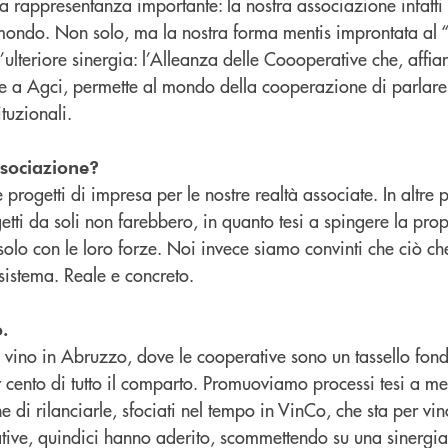
 rappresentanza importante: la nostra associazione infatti 
mondo. Non solo, ma la nostra forma mentis improntata al “
’ulteriore sinergia: l’Alleanza delle Coooperative che, affia
e a Agci, permette al mondo della cooperazione di parlare
ituzionali.
ssociazione?
rogetti di impresa per le nostre realtà associate. In altre 
getti da soli non farebbero, in quanto tesi a spingere la pr
olo con le loro forze. Noi invece siamo convinti che ciò ch
e sistema. Reale e concreto.
.
vino in Abruzzo, dove le cooperative sono un tassello fon
 cento di tutto il comparto. Promuoviamo processi tesi a me
ne di rilanciarle, sfociati nel tempo in VinCo, che sta per vi
ative, quindici hanno aderito, scommettendo su una sinergi