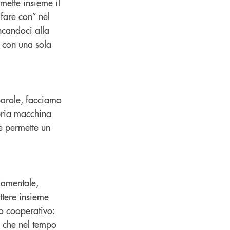
mette insieme il
fare con” nel
ncandoci alla
 con una sola
parole, facciamo
opria macchina
e permette un
damentale,
ttere insieme
no cooperativo:
a che nel tempo