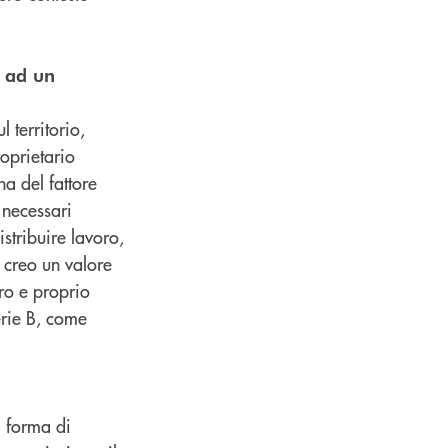
à ad un
territorio,
roprietario
na del fattore
 necessari
stribuire lavoro,
e creo un valore
ro e proprio
erie B, come
a forma di