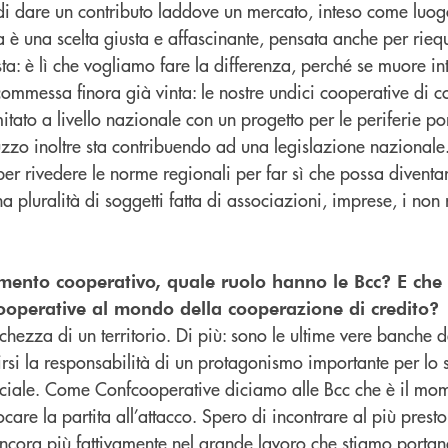
i dare un contributo laddove un mercato, inteso come luo
 è una scelta giusta e affascinante, pensata anche per riequ
costa: è lì che vogliamo fare la differenza, perché se muore i
commessa finora già vinta: le nostre undici cooperative di 
itato a livello nazionale con un progetto per le periferie po
zzo inoltre sta contribuendo ad una legislazione nazionale
per rivedere le norme regionali per far sì che possa diventa
 pluralità di soggetti fatta di associazioni, imprese, i non 
mento cooperativo, quale ruolo hanno le Bcc? E che 
ooperative al mondo della cooperazione di credito?
hezza di un territorio. Di più: sono le ultime vere banche del
rsi la responsabilità di un protagonismo importante per lo 
ciale. Come Confcooperative diciamo alle Bcc che è il mo
re la partita all’attacco. Spero di incontrare al più presto t
i ancora più fattivamente nel grande lavoro che stiamo porta