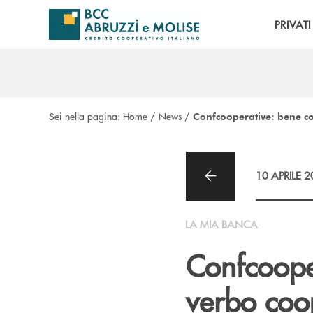
Salta al contenuto principale
PRIVATI
Sei nella pagina:
Home
/
News
/
Confcooperative: bene c
10 APRILE 
LA MIA BANCA
Confcoope
verbo coo