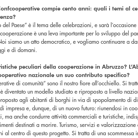
Confcooperative compie cento anni: quali i temi al ce
renza?
io del Paese” è il tema delle celebrazioni, e sarà l’occasione
 cooperazione è una leva importante per lo sviluppo del pa
oi siamo un atto democratico, e vogliamo continuare a dar
oggi e di domani.
ristiche peculiari della cooperazione in Abruzzo? L’
operativo nazionale un suo contributo specifico?
tive di comunità” sono il nostro fiore all’occhiello. Si trat
è diventato un modello studiato e riproposto a livello nazi
oposto agli abitanti di borghi in via di spopolamento di d
 di impresa e, dunque, di un nuovo futuro: riunendosi in coo
, ma anche condurre attività commerciali e turistiche, indis
trimenti destinati a morire. Turismo, servizi e valorizzazione
ni al centro di questo progetto. Si tratta di una scommessa