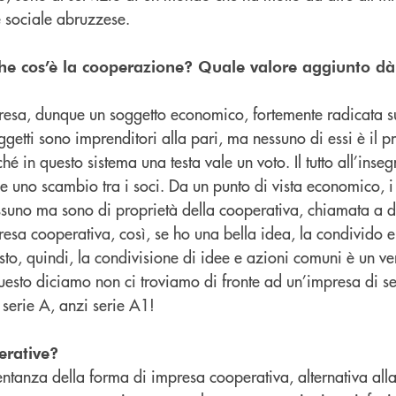
 sociale abruzzese.
che cos’è la cooperazione? Quale valore aggiunto d
sa, dunque un soggetto economico, fortemente radicata sul 
ggetti sono imprenditori alla pari, ma nessuno di essi è il p
hé in questo sistema una testa vale un voto. Il tutto all’inseg
e uno scambio tra i soci. Da un punto di vista economico, i
suno ma sono di proprietà della cooperativa, chiamata a di
presa cooperativa, così, se ho una bella idea, la condivido 
to, quindi, la condivisione di idee e azioni comuni è un ve
questo diciamo non ci troviamo di fronte ad un’impresa di s
 serie A, anzi serie A1!
erative?
entanza della forma di impresa cooperativa, alternativa all