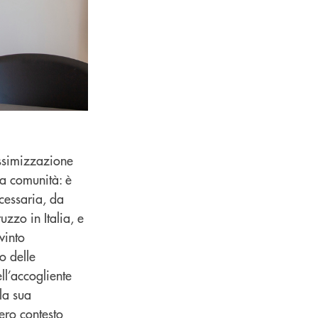
assimizzazione
ra comunità: è
cessaria, da
zzo in Italia, e
vinto
o delle
ll’accogliente
la sua
ero contesto