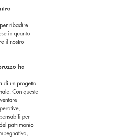
ntro
 per ribadire
ese in quanto
e il nostro
Abruzzo ha
ta di un progetto
onale. Con queste
iventare
perative,
pensabili per
 del patrimonio
 impegnativa,