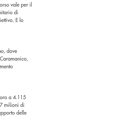
rso vale per il
itario di
ettivo. E lo
no, dove
o Caramanico,
imento
voro a 4.115
7 milioni di
pporto delle