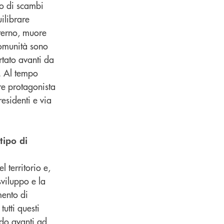
go di scambi
ilibrare
nterno, muore
comunità sono
rtato avanti da
. Al tempo
re protagonista
residenti e via
tipo di
 territorio e,
sviluppo e la
mento di
utti questi
ndo avanti ad