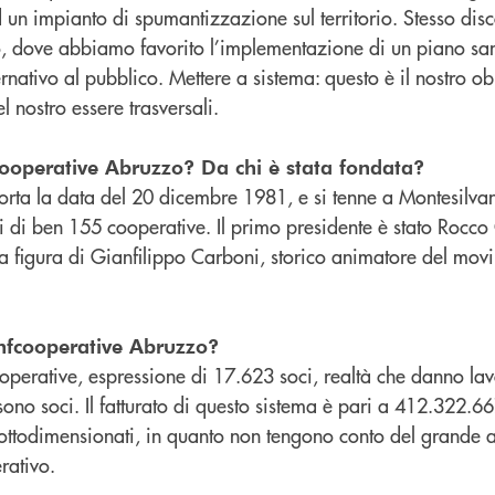
un impianto di spumantizzazione sul territorio. Stesso disco
, dove abbiamo favorito l’implementazione di un piano san
nativo al pubblico. Mettere a sistema: questo è il nostro obi
 nostro essere trasversali.
operative Abruzzo? Da chi è stata fondata?
porta la data del 20 dicembre 1981, e si tenne a Montesilva
ti di ben 155 cooperative. Il primo presidente è stato Rocc
a figura di Gianfilippo Carboni, storico animatore del mov
nfcooperative Abruzzo?
erative, espressione di 17.623 soci, realtà che danno la
sono soci. Il fatturato di questo sistema è pari a 412.322.66
ttodimensionati, in quanto non tengono conto del grande a
rativo.