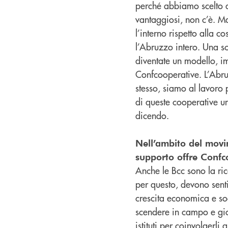
perché abbiamo scelto d
vantaggiosi, non c’è. Ma
l’interno rispetto alla 
l’Abruzzo intero. Una s
diventate un modello, im
Confcooperative. L’Abru
stesso, siamo al lavoro 
di queste cooperative una
dicendo.
Nell’ambito del movi
supporto offre Confc
Anche le Bcc sono la ricc
per questo, devono senti
crescita economica e so
scendere in campo e gioca
istituti per coinvolgerl