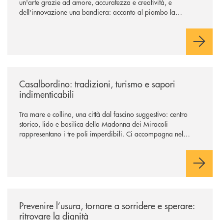
un'arte grazie ad amore, accuratezza e creatività, e
dell'innovazione una bandiera: accanto al piombo la
tecnologia digitale di un'azienda che guarda al futuro
/news/casalbordino-tradizioni-turismo-e-sapori-indimenticabili/
Casalbordino: tradizioni, turismo e sapori
indimenticabili
Tra mare e collina, una città dal fascino suggestivo: centro
storico, lido e basilica della Madonna dei Miracoli
rappresentano i tre poli imperdibili. Ci accompagna nel
viaggio Alessandra D’Aurizio, socia Bcc e amministratore
comunale
/news/prevenire-l-usura-tornare-a-sorridere-e-sperare-ritrovare-la-dign
Prevenire l’usura, tornare a sorridere e sperare:
ritrovare la dignità