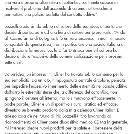
una vera e propria alternativa al cottonfioc realmente capace di
risolvere il problema dell’accumulo di cerume nell’orecchio e
permettere una pulizia perfetta del condotto uditivo”.
Bozzelli crede sin da subito nel valore della sua idea, al punto che
decide di partecipare ad una fiera di settore per presentarla: “Andai
al Cosmofarma di Bologna. E fu un vero successo: in molti rimasero
conquistati da questa idea, ma in particolare una società Italiana di
distribuzione farmaceutica, la Difar Distribuzione Srl cui ora ho
deciso di dare l’esclusiva della commercializzazione per i prossimi
sette anni”.
Da un’idea, un’impresa: “Il Cliner ha trovato subito consenso per la
sua semplicità. Da un lato, l’impugnatura centrale circolare, pensata
per impedire l’eccessivo inserimento delle estremità nel canale uditivo,
dall’altro le estremità stesse che, a differenza del cottonfioc, non
spingono il cerume all’interno, ma lo rimuovono efficacemente. In
poche parole, Cliner è un dispositivo sicuro, pratico ed efficace,
diventato un brevetto prodotto dalla mia azienda Cliner Italia”. E
adesso cosa c’è nel futuro di Pio Bozzelli? “Sto lavorando al
riconoscimento di Cliner come dispositivo medico CE Ma in generale,
mi interessa ideare nuovi prodotti per la salute e il benessere della
persona, da un lato, e che non abbiano impatto sull’ambiente,