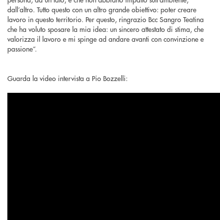
dall’altro. Tutto questo con un altro grande obiettivo: poter creare
lavoro in questo territorio. Per questo, ringrazio Bcc Sangro Teatina
che ha voluto sposare la mia idea: un sincero attestato di stima, che
valorizza il lavoro e mi spinge ad andare avanti con convinzione e
passione”.
Guarda la video intervista a Pio Bozzelli: