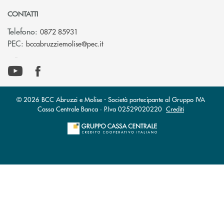
CONTATTI
Telefono:
0872 85931
(si apre l’app di posta elettronica)
PEC:
bccabruzziemolise@pec.it
© 2026 BCC Abruzzi e Molise - Società partecipante al Gruppo IVA
Cassa Centrale Banca · P.Iva 02529020220
Crediti