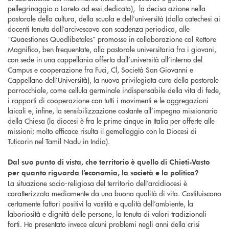
pellegrinaggio a Loreto ad essi dedicato), la decisa azione nella
pastorale della cultura, della scuola e dell’università (dalla catechesi ai
docenti tenuta dall’arcivescovo con scadenza periodica, alle
“Quaestiones Quodlibetales” promosse in collaborazione col Rettore
Magnifico, ben frequentate, alla pastorale universitaria fra i giovani,
con sede in una cappellania offerta dall’università all’interno del
Campus e cooperazione fra Fuci, Cl, Società San Giovanni e
Cappellano dell’Università), la nuova privilegiata cura della pastorale
parrocchiale, come cellula germinale indispensabile della vita di fede,
i rapporti di cooperazione con tutti i movimenti e le aggregazioni
laicali e, infine, la sensibilizzazione costante all’impegno missionario
della Chiesa (la diocesi è fra le prime cinque in Italia per offerte alle
missioni; molto efficace risulta il gemellaggio con la Diocesi di
Tuticorin nel Tamil Nadu in India).
Dal suo punto di vista, che territorio è quello di Chieti-Vasto
per quanto riguarda l’economia, la società e la politica?
La situazione socio-religiosa del territorio dell’arcidiocesi è
caratterizzata mediamente da una buona qualità di vita. Costituiscono
certamente fattori positivi la vastità e qualità dell’ambiente, la
laboriosità e dignità delle persone, la tenuta di valori tradizionali
forti. Ha presentato invece alcuni problemi negli anni della crisi