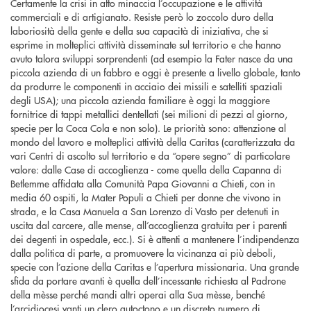
Certamente la crisi in atto minaccia l’occupazione e le attività
commerciali e di artigianato. Resiste però lo zoccolo duro della
laboriosità della gente e della sua capacità di iniziativa, che si
esprime in molteplici attività disseminate sul territorio e che hanno
avuto talora sviluppi sorprendenti (ad esempio la Fater nasce da una
piccola azienda di un fabbro e oggi è presente a livello globale, tanto
da produrre le componenti in acciaio dei missili e satelliti spaziali
degli USA); una piccola azienda familiare è oggi la maggiore
fornitrice di tappi metallici dentellati (sei milioni di pezzi al giorno,
specie per la Coca Cola e non solo). Le priorità sono: attenzione al
mondo del lavoro e molteplici attività della Caritas (caratterizzata da
vari Centri di ascolto sul territorio e da “opere segno” di particolare
valore: dalle Case di accoglienza - come quella della Capanna di
Betlemme affidata alla Comunità Papa Giovanni a Chieti, con in
media 60 ospiti, la Mater Populi a Chieti per donne che vivono in
strada, e la Casa Manuela a San Lorenzo di Vasto per detenuti in
uscita dal carcere, alle mense, all’accoglienza gratuita per i parenti
dei degenti in ospedale, ecc.). Si è attenti a mantenere l’indipendenza
dalla politica di parte, a promuovere la vicinanza ai più deboli,
specie con l’azione della Caritas e l’apertura missionaria. Una grande
sfida da portare avanti è quella dell’incessante richiesta al Padrone
della mèsse perché mandi altri operai alla Sua mèsse, benché
l’arcidiocesi vanti un clero autoctono e un discreto numero di