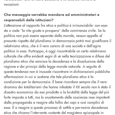
vocazioni.
Che messaggio vorrebbe mandare ad amministratori e
responsabili delle istituzioni?
L’attenzione al rapporto fra etica e politica è irrinunciabile: con esso
sta o cade “la vita giusta e prospera” della convivenza civile. Se la
politica non può essere separata dalla morale, nessun appello al
presunto rispetto del pluralismo in democrazia potrà mai giustificare il
relativismo etico, che è il vero cancro di una società e dell’agire
politico in essa. Purtroppo, è oggi riscontrabile un certo relativismo
culturale che offre evidenti segni di sé nella teorizzazione e difesa del
pluralismo etico che sancisce la decadenza e la dissoluzione della
ragione e dei principi della legge morale naturale. A seguito di
questa tendenza non è inusuale riscontrare in dichiarazioni pubbliche
affermazioni in cui si sostiene che tale pluralismo etico è la
condizione per la democrazia. È bene ricordare sempre che il vero
dramma dei totalitarismi che hanno infestato il XX secolo non è stato il
disastro economico da essi prodotto o la brutalità della legge del più
forte imposta a tutti, ma lo svuotamento delle coscienze rese impotenti
dalla propaganda a reagire alla follia dei capi e così complici di
essa. È a reagire a questo processo di sottile e pervasiva decadenza
etica che chiama l’intervento costante del magistero episcopale in