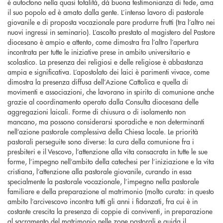
è autoctono nella quasi totalità, dà buona testimonianza di fede, ama
il suo popolo ed è amato dalla gente. L’intenso lavoro di pastorale
giovanile e di proposta vocazionale pare produrre frutti (tra l’altro nei
nuovi ingressi in seminario). L’ascolto prestato al magistero del Pastore
diocesano è ampio e attento, come dimostra fra l’altro l’apertura
incontrata per tutte le iniziative prese in ambito universitario e
scolastico. La presenza dei religiosi e delle religiose è abbastanza
ampia e significativa. L’apostolato dei laici è parimenti vivace, come
dimostra la presenza diffusa dell’Azione Cattolica e quella di
movimenti e associazioni, che lavorano in spirito di comunione anche
grazie al coordinamento operato dalla Consulta diocesana delle
aggregazioni laicali. Forme di chiusura o di isolamento non
mancano, ma possono considerarsi sporadiche e non determinanti
nell’azione pastorale complessiva della Chiesa locale. Le priorità
pastorali perseguite sono diverse: la cura della comunione fra i
presbiteri e il Vescovo, l’attenzione alla vita consacrata in tutte le sue
forme, l’impegno nell’ambito della catechesi per l’iniziazione e la vita
cristiana, l’attenzione alla pastorale giovanile, curando in essa
specialmente la pastorale vocazionale, l’impegno nella pastorale
familiare e della preparazione al matrimonio (molto curata: in questo
ambito l’arcivescovo incontra tutti gli anni i fidanzati, fra cui è in
costante crescita la presenza di coppie di conviventi, in preparazione
al sacramento del matrimonio nelle zone pastorali e guida il