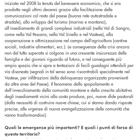
iniziata nel 2008 la tenuta del benessere economico, che si era
prodotto negli ultimi decenni grazie alla facilitazione delle
comunicazioni col resto del paese (buona rete autostradale e
stradale), allo sviluppo del turismo (marino e montano),
all’insediamento di grandi complessi industriali (nella Val di Sangro,
come nella Val Pescara, nella Val Sinello e nel Vastese), alla
cooperazione e ottimizzazione nel campo dell’agricoltura (cantine
sociali, industrie alimentari, ecc.). Le conseguenze della crisi ancora
non del tutto superata si colgono in una crescente insicurezza delle
famiglie e dei giovani riguardo al futuro, e nel conseguente più
ampio spazio che si apre a tentazioni di facili guadagni ottenibili per
via disonesta (segnali in tal senso sono riscontrabili specialmente nel
Vastese, per infiltrazioni della delinquenza organizzata provenienti
da altre aree del Paese). Il fenomeno dello spopolamento e
dell’invecchiamento della comunità montane e della crescita abitativa
degli insediamenti vicini alla costa produce, poi, nuove sfide pastorali
(dalla necessità di costruire nuove chiese, cui si stanno dando risposte
precise, alle urgenze di nuova evangelizzazione delle comunità che
vanno trasformandosi).
Quali le emergenze più importanti? E quali i punti di forza di
questo territorio?