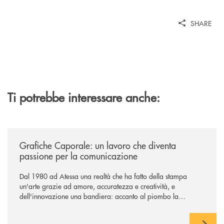
SHARE
Ti potrebbe interessare anche:
/news/grafiche-caporale-un-lavoro-che-diventa-passione-per-la-comun
Grafiche Caporale: un lavoro che diventa
passione per la comunicazione
Dal 1980 ad Atessa una realtà che ha fatto della stampa
un'arte grazie ad amore, accuratezza e creatività, e
dell'innovazione una bandiera: accanto al piombo la
tecnologia digitale di un'azienda che guarda al futuro