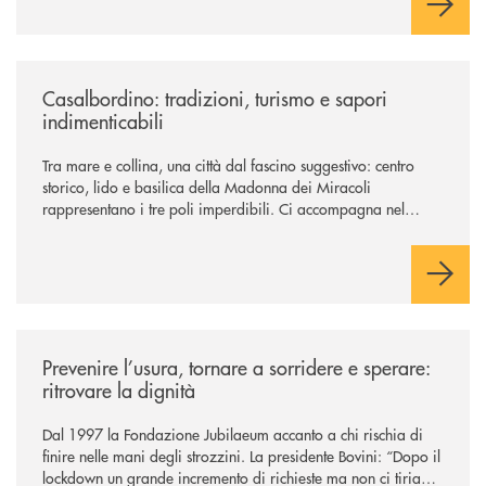
/news/casalbordino-tradizioni-turismo-e-sapori-indimenticabili/
Casalbordino: tradizioni, turismo e sapori
indimenticabili
Tra mare e collina, una città dal fascino suggestivo: centro
storico, lido e basilica della Madonna dei Miracoli
rappresentano i tre poli imperdibili. Ci accompagna nel
viaggio Alessandra D’Aurizio, socia Bcc e amministratore
comunale
/news/prevenire-l-usura-tornare-a-sorridere-e-sperare-ritrovare-la-dign
Prevenire l’usura, tornare a sorridere e sperare:
ritrovare la dignità
Dal 1997 la Fondazione Jubilaeum accanto a chi rischia di
finire nelle mani degli strozzini. La presidente Bovini: “Dopo il
lockdown un grande incremento di richieste ma non ci tiriamo