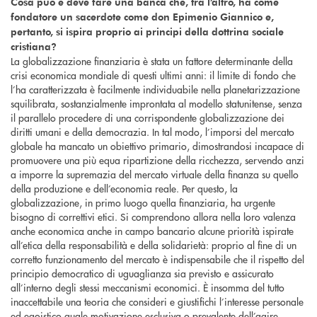
Cosa può e deve fare una banca che, tra l’altro, ha come
fondatore un sacerdote come don Epimenio Giannico e,
pertanto, si ispira proprio ai principi della dottrina sociale
cristiana?
La globalizzazione finanziaria è stata un fattore determinante della
crisi economica mondiale di questi ultimi anni: il limite di fondo che
l’ha caratterizzata è facilmente individuabile nella planetarizzazione
squilibrata, sostanzialmente improntata al modello statunitense, senza
il parallelo procedere di una corrispondente globalizzazione dei
diritti umani e della democrazia. In tal modo, l’imporsi del mercato
globale ha mancato un obiettivo primario, dimostrandosi incapace di
promuovere una più equa ripartizione della ricchezza, servendo anzi
a imporre la supremazia del mercato virtuale della finanza su quello
della produzione e dell’economia reale. Per questo, la
globalizzazione, in primo luogo quella finanziaria, ha urgente
bisogno di correttivi etici. Si comprendono allora nella loro valenza
anche economica anche in campo bancario alcune priorità ispirate
all’etica della responsabilità e della solidarietà: proprio al fine di un
corretto funzionamento del mercato è indispensabile che il rispetto del
principio democratico di uguaglianza sia previsto e assicurato
all’interno degli stessi meccanismi economici. È insomma del tutto
inaccettabile una teoria che consideri e giustifichi l’interesse personale
ed egoistico quale motivazione esclusiva o prevalente dell’agire