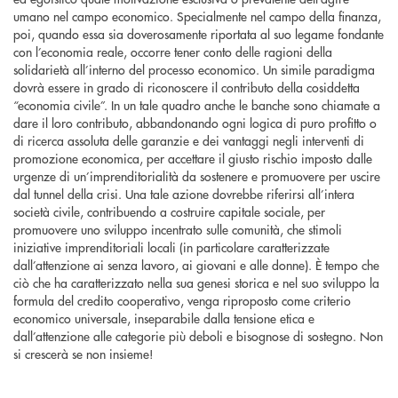
umano nel campo economico. Specialmente nel campo della finanza,
poi, quando essa sia doverosamente riportata al suo legame fondante
con l’economia reale, occorre tener conto delle ragioni della
solidarietà all’interno del processo economico. Un simile paradigma
dovrà essere in grado di riconoscere il contributo della cosiddetta
“economia civile”. In un tale quadro anche le banche sono chiamate a
dare il loro contributo, abbandonando ogni logica di puro profitto o
di ricerca assoluta delle garanzie e dei vantaggi negli interventi di
promozione economica, per accettare il giusto rischio imposto dalle
urgenze di un’imprenditorialità da sostenere e promuovere per uscire
dal tunnel della crisi. Una tale azione dovrebbe riferirsi all’intera
società civile, contribuendo a costruire capitale sociale, per
promuovere uno sviluppo incentrato sulle comunità, che stimoli
iniziative imprenditoriali locali (in particolare caratterizzate
dall’attenzione ai senza lavoro, ai giovani e alle donne). È tempo che
ciò che ha caratterizzato nella sua genesi storica e nel suo sviluppo la
formula del credito cooperativo, venga riproposto come criterio
economico universale, inseparabile dalla tensione etica e
dall’attenzione alle categorie più deboli e bisognose di sostegno. Non
si crescerà se non insieme!