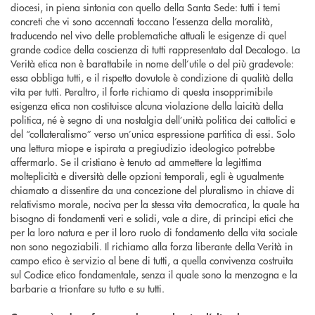
diocesi, in piena sintonia con quello della Santa Sede: tutti i temi
concreti che vi sono accennati toccano l’essenza della moralità,
traducendo nel vivo delle problematiche attuali le esigenze di quel
grande codice della coscienza di tutti rappresentato dal Decalogo. La
Verità etica non è barattabile in nome dell’utile o del più gradevole:
essa obbliga tutti, e il rispetto dovutole è condizione di qualità della
vita per tutti. Peraltro, il forte richiamo di questa insopprimibile
esigenza etica non costituisce alcuna violazione della laicità della
politica, né è segno di una nostalgia dell’unità politica dei cattolici e
del “collateralismo” verso un’unica espressione partitica di essi. Solo
una lettura miope e ispirata a pregiudizio ideologico potrebbe
affermarlo. Se il cristiano è tenuto ad ammettere la legittima
molteplicità e diversità delle opzioni temporali, egli è ugualmente
chiamato a dissentire da una concezione del pluralismo in chiave di
relativismo morale, nociva per la stessa vita democratica, la quale ha
bisogno di fondamenti veri e solidi, vale a dire, di principi etici che
per la loro natura e per il loro ruolo di fondamento della vita sociale
non sono negoziabili. Il richiamo alla forza liberante della Verità in
campo etico è servizio al bene di tutti, a quella convivenza costruita
sul Codice etico fondamentale, senza il quale sono la menzogna e la
barbarie a trionfare su tutto e su tutti.