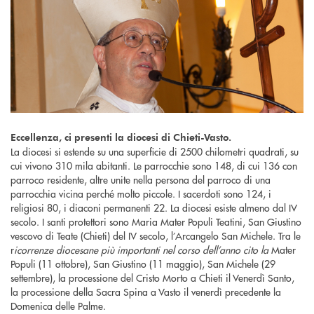
Eccellenza, ci presenti la diocesi di Chieti-Vasto.
La diocesi si estende su una superficie di 2500 chilometri quadrati, su
cui vivono 310 mila abitanti. Le parrocchie sono 148, di cui 136 con
parroco residente, altre unite nella persona del parroco di una
parrocchia vicina perché molto piccole. I sacerdoti sono 124, i
religiosi 80, i diaconi permanenti 22. La diocesi esiste almeno dal IV
secolo. I santi protettori sono Maria Mater Populi Teatini, San Giustino
vescovo di Teate (Chieti) del IV secolo, l’Arcangelo San Michele. Tra le
r
icorrenze diocesane più importanti nel corso dell’anno cito la
Mater
Populi (11 ottobre), San Giustino (11 maggio), San Michele (29
settembre), la processione del Cristo Morto a Chieti il Venerdì Santo,
la processione della Sacra Spina a Vasto il venerdì precedente la
Domenica delle Palme.