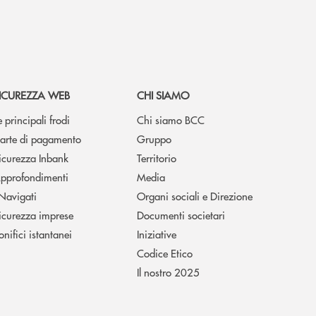
ICUREZZA WEB
CHI SIAMO
e principali frodi
Chi siamo BCC
arte di pagamento
Gruppo
icurezza Inbank
Territorio
pprofondimenti
Media
 Navigati
Organi sociali e Direzione
icurezza imprese
Documenti societari
onifici istantanei
Iniziative
Codice Etico
Il nostro 2025