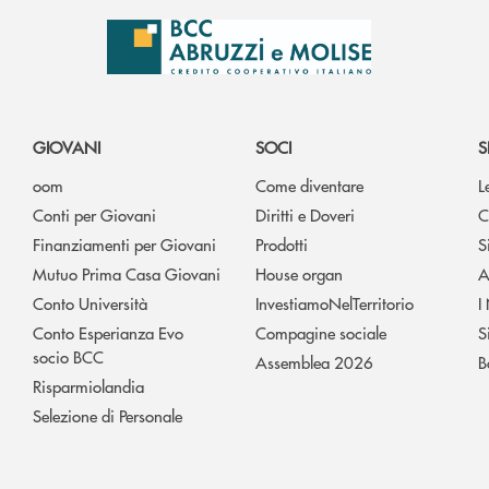
GIOVANI
SOCI
S
oom
Come diventare
L
Conti per Giovani
Diritti e Doveri
C
Finanziamenti per Giovani
Prodotti
S
Mutuo Prima Casa Giovani
House organ
A
Conto Università
InvestiamoNelTerritorio
I
Conto Esperianza Evo
Compagine sociale
S
socio BCC
Assemblea 2026
B
Risparmiolandia
Selezione di Personale