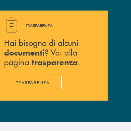
Hai bisogno di alcuni documenti ? Vai alla pagina traspa
TRASPARENZA
Hai bisogno di alcuni
? Vai alla
documenti
pagina
.
trasparenza
TRASPARENZA