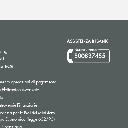
ASSISTENZA INBANK
wing
800837455
Apre una nuova finestra
lti
Apre una nuova finestra
ssi IBOR
Apre una nuova finestra
mento operazioni di pagamento
 Elettronica Avanzata
te
Apre una nuova finestra
troversie Finanziarie
ranzia per le PMI del Ministero
Apre una nuova finestra
uppo Economico (legge 662/96)
 Finanziaria