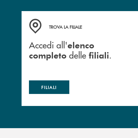
Accedi all' elenco completo delle filiali .
TROVA LA FILIALE
Accedi all'
elenco
delle
.
completo
filiali
FILIALI