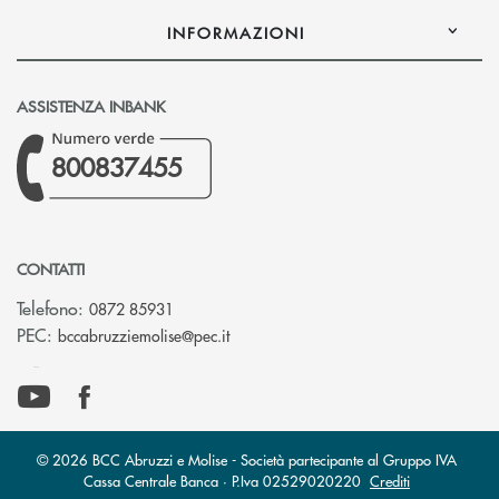
INFORMAZIONI
ASSISTENZA INBANK
800837455
CONTATTI
Telefono:
0872 85931
(si apre l’app di posta elettronica)
PEC:
bccabruzziemolise@pec.it
© 2026 BCC Abruzzi e Molise - Società partecipante al Gruppo IVA
Cassa Centrale Banca · P.Iva 02529020220
Crediti